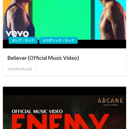
ポップ・ロック
メロディック・ロック
Believer (Official Music Video)
投
2023年8月26日
稿
日: