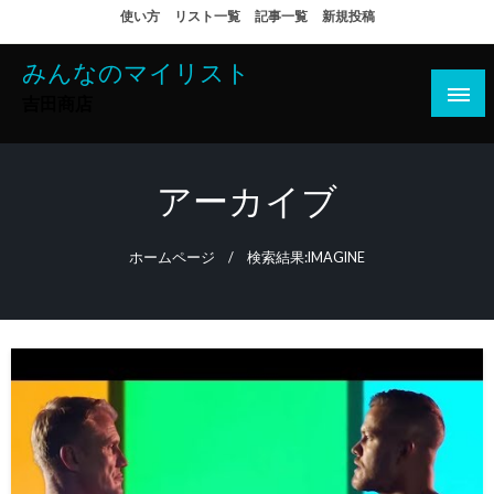
コ
使い方
リスト一覧
記事一覧
新規投稿
ン
テ
みんなのマイリスト
ン
吉田商店
ツ
へ
ス
アーカイブ
キ
ッ
ホームページ
検索結果:IMAGINE
プ