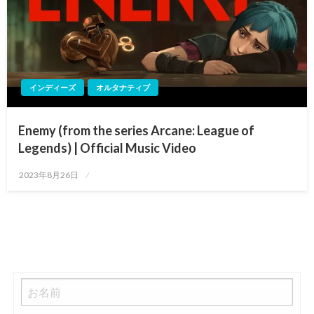
インディーズ
オルタナティブ
Enemy (from the series Arcane: League of
Legends) | Official Music Video
投
2023年8月26日
稿
日: