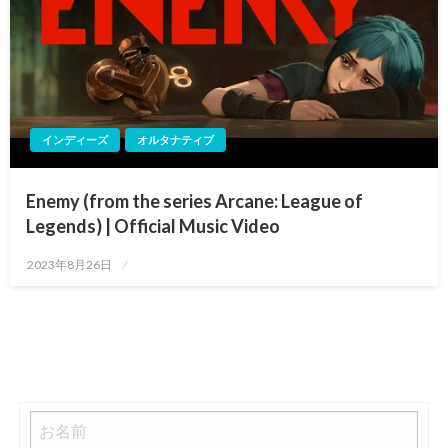
インディーズ
オルタナティブ
Enemy (from the series Arcane: League of
Legends) | Official Music Video
投
2023年8月26日
稿
日: