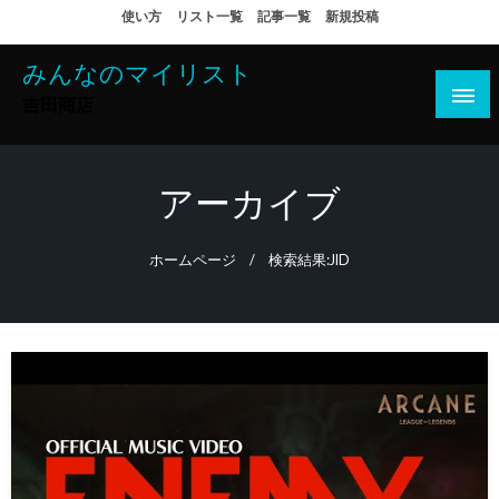
コ
使い方
リスト一覧
記事一覧
新規投稿
ン
テ
みんなのマイリスト
ン
吉田商店
ツ
へ
ス
アーカイブ
キ
ッ
ホームページ
検索結果:JID
プ