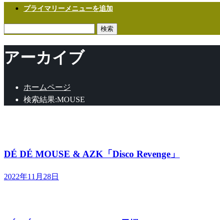
プライマリーメニューを追加
検
索:
アーカイブ
ホームページ
検索結果:MOUSE
J-POP
エレクトロニック
ダンス
DÉ DÉ MOUSE & AZK「Disco Revenge」
投
2022年11月28日
稿
日:
J-POP
エレクトロニック
ダンス