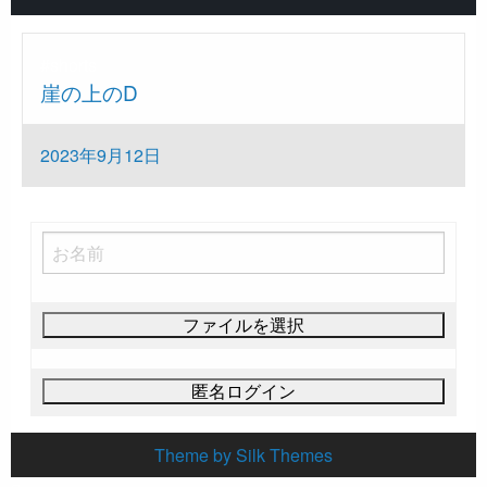
#shorts
崖の上のD
投
2023年9月12日
稿
日:
Theme by Silk Themes