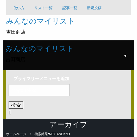
コ
使い方
リスト一覧
記事一覧
新規投稿
ン
みんなのマイリスト
テ
ン
吉田商店
ツ
へ
みんなのマイリスト
ス
キ
吉田商店
ッ
プ
プライマリーメニューを追加
検
索:
アーカイブ
ホームページ
検索結果:MEGANEKKO