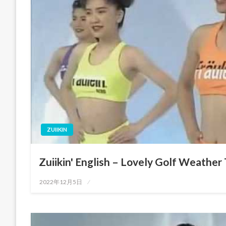
ZUIIKIN
Zuiikin' English – Lovely Golf Weather
投
2022年12月5日
稿
日: