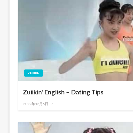
ZUIIKIN
Zuiikin' English – Dating Tips
投
2022年12月5日
稿
日: