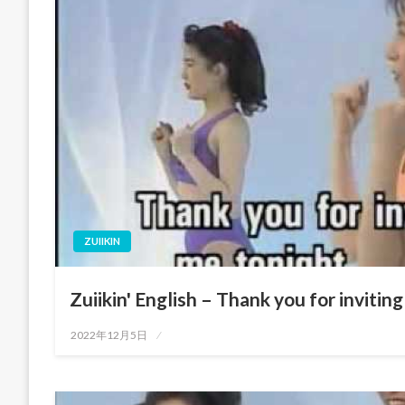
ZUIIKIN
Zuiikin' English – Thank you for invitin
投
2022年12月5日
稿
日: