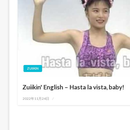
ZUIIKIN
Zuiikin' English – Hasta la vista, baby!
投
2022年11月24日
稿
日: