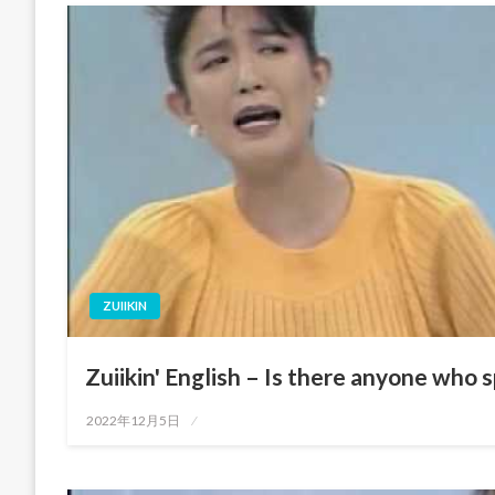
ZUIIKIN
Zuiikin' English – Is there anyone who
投
2022年12月5日
稿
日: