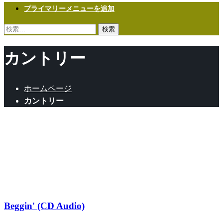
プライマリーメニューを追加
検
索:
カントリー
ホームページ
カントリー
Afropop
German Pop
Nigerian R&B
R&B
UK Rap
インディーズ
エレクトロニック
オルタナティブ
カントリー
グラムロック
スパニッシュ ロック
ソウル
ダンス
ヒット＆フォーク ミュ
ージック
ヒップホップ
ファンク・ロック
ポップ
ラップ
ロ
ック
Beggin' (CD Audio)