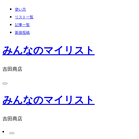
コ
使い方
ン
リスト一覧
テ
記事一覧
ン
新規投稿
ツ
へ
みんなのマイリスト
ス
キ
吉田商店
ッ
プ
みんなのマイリスト
吉田商店