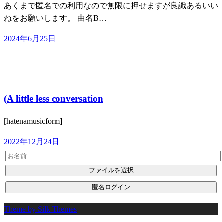
あくまで匿名での利用なので無限に押せますが良識あるいい
ねをお願いします。 曲名B…
投
2024年6月25日
稿
日:
カントリー
ヒット＆フォーク ミュージック
ヒップホップ
ポ
ップ
ラップ
ロック
(A little less conversation
[hatenamusicform]
投
2022年12月24日
稿
日:
Theme by Silk Themes