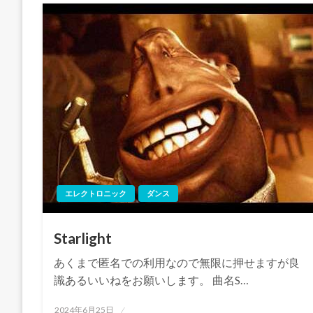
エレクトロニック
ダンス
Starlight
あくまで匿名での利用なので無限に押せますが良
識あるいいねをお願いします。 曲名S…
投
2024年6月25日