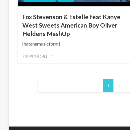
Fox Stevenson & Estelle feat Kanye
West Sweets American Boy Oliver
Heldens MashUp
[hatenamusicform]
投
2024年3月14日
稿
日:
投
1
2
稿
の