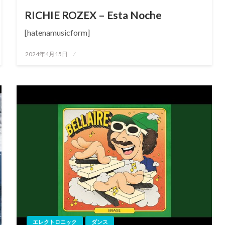
RICHIE ROZEX – Esta Noche
[hatenamusicform]
投
2024年4月15日
稿
日:
エレクトロニック
ダンス