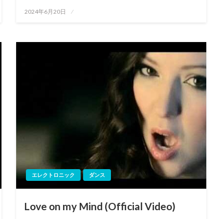
投
2024年6月20日
稿
日:
エレクトロニック
ダンス
Love on my Mind (Official Video)