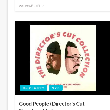
投
2024年6月24日
稿
日:
エレクトロニック
ダンス
Good People (Director's Cut