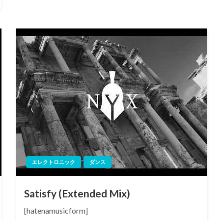
エレクトロニック
ダンス
Satisfy (Extended Mix)
[hatenamusicform]