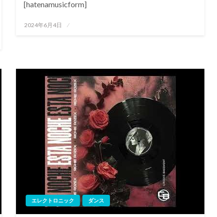
[hatenamusicform]
投
2024年6月4日
稿
日:
エレクトロニック
ダンス