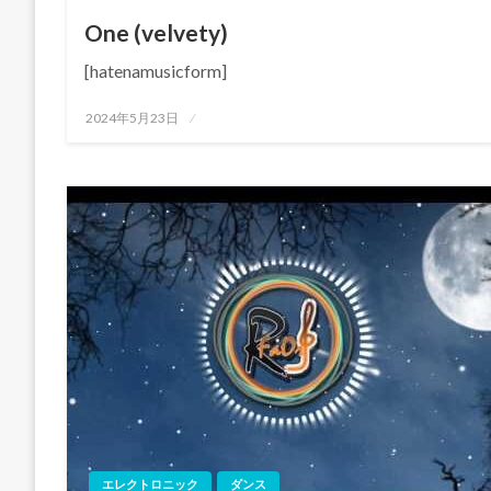
One (velvety)
[hatenamusicform]
投
2024年5月23日
稿
日:
エレクトロニック
ダンス