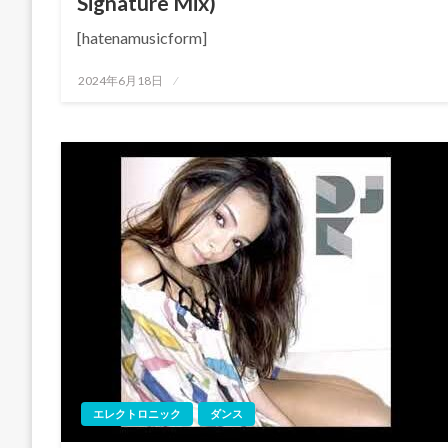
Signature Mix)
[hatenamusicform]
投
2024年6月18日
稿
日:
エレクトロニック
ダンス