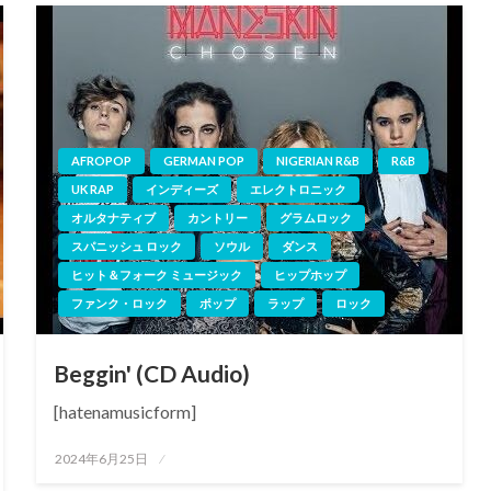
AFROPOP
GERMAN POP
NIGERIAN R&B
R&B
UK RAP
インディーズ
エレクトロニック
オルタナティブ
カントリー
グラムロック
スパニッシュ ロック
ソウル
ダンス
ヒット＆フォーク ミュージック
ヒップホップ
ファンク・ロック
ポップ
ラップ
ロック
Beggin' (CD Audio)
[hatenamusicform]
投
2024年6月25日
稿
日: