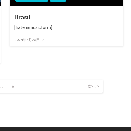
Brasil
[hatenamusicform]
投
2024年2月28日
稿
日:
…
6
次へ