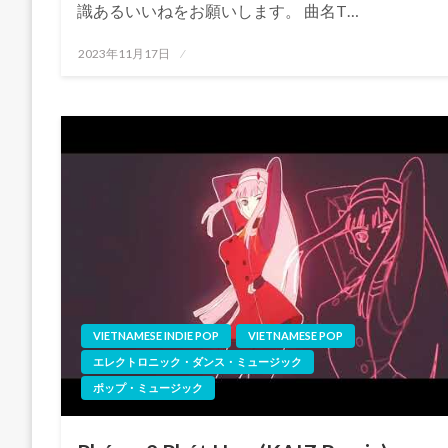
識あるいいねをお願いします。 曲名T…
投
2023年11月17日
稿
日:
VIETNAMESE INDIE POP
VIETNAMESE POP
エレクトロニック・ダンス・ミュージック
ポップ・ミュージック