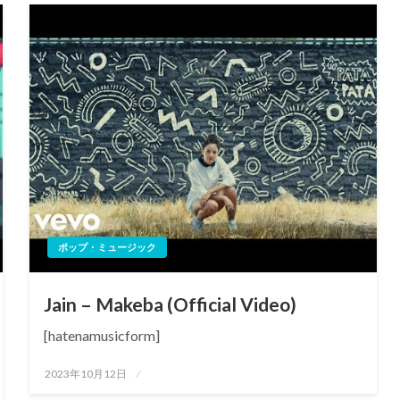
ポップ・ミュージック
Jain – Makeba (Official Video)
[hatenamusicform]
投
2023年10月12日
稿
日: