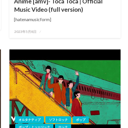
Anime [amv]- Toca Toca | Official
Music Video (full version)
[hatenamusicform]
投
2023年5月8日
稿
日:
オルタナティブ
ソフトロック
ポップ
ポップ・ミュージック
ロック