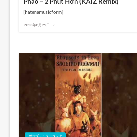
Pháo – 2 Phút Hơn (KAIZ Remix)
[hatenamusicform]
投
2023年8月25日
稿
日:
ポップ・ミュージック