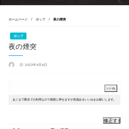
ホームページ
ポップ
夜の煙突
ポップ
夜の煙突
投
2023年4月6日
稿
日:
あくまで匿名での利用なので無限に押せますが良識あるいいねをお願いします。