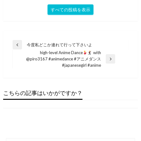
すべての投稿を表示
投
今度私どこか連れて行って下さいよ
前
稿
high-level Anime Dance
with
の
@piro3167 #animedance #アニメダンス
投
ナ
次
#japanesegirl #anime
稿
の
ビ
投
ゲ
エレクトロニック
稿
ポップ
ポップ
ー
Bella Poarch – Dolls (Official Music Video)
こちらの記事はいかがですか？
Daði Freyr – Somebody Else Now (Official
Orange Lounge – Orange Lounge (Full Album)
シ
エレクトロニカ
2023年8月30日
Video)
ョ
2023年12月31日
Traxx – Discovery (Pyramid Remix)
2023年9月4日
ン
2024年1月4日