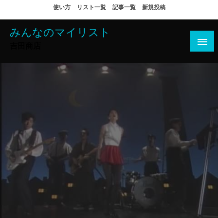
コ
使い方
リスト一覧
記事一覧
新規投稿
ン
テ
みんなのマイリスト
ン
吉田商店
ツ
へ
ス
キ
ッ
プ