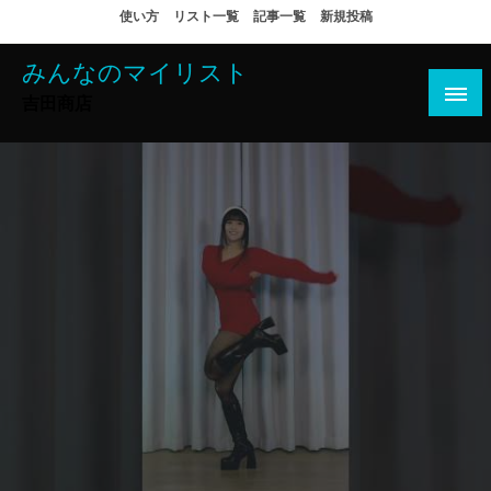
コ
使い方
リスト一覧
記事一覧
新規投稿
ン
テ
みんなのマイリスト
ン
吉田商店
ツ
へ
ス
キ
ッ
プ