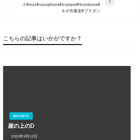
ビ
稿
#SHORTS
次
ス#mos#saxophone#trumpet#trombone#
ゲ
の
ネオ吹奏楽#ブラダン
ご本家とアニメダンス！！！
投
ー
#animedance#kotaroide#anime#アニメダンス
稿
#SHORTS
シ
#mos#saxophone#trumpet#trombone#ネオ吹
スティルト（西洋竹馬）を履いて踊る #アニメ
ョ
奏楽#ブラダン
こちらの記事はいかがですか？
ダンス #dance #animedance #tocatoca
ン
2023年5月8日
2023年5月8日
#SHORTS
high-level Anime Dance
with @piro3167
#SHORTS
#animedance #アニメダンス #japanesegirl
崖の上のD
#anime
2023年9月12日