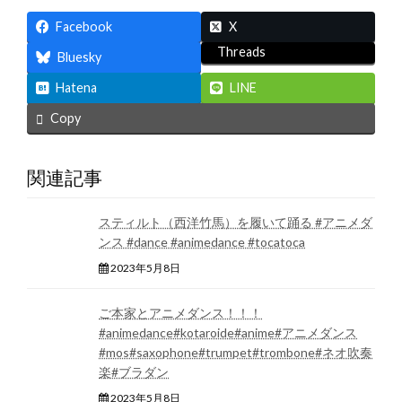
Facebook
X
Threads
Bluesky
Hatena
LINE
Copy
関連記事
スティルト（西洋竹馬）を履いて踊る #アニメダ
ンス #dance #animedance #tocatoca
2023年5月8日
ご本家とアニメダンス！！！
#animedance#kotaroide#anime#アニメダンス
#mos#saxophone#trumpet#trombone#ネオ吹奏
楽#ブラダン
2023年5月8日