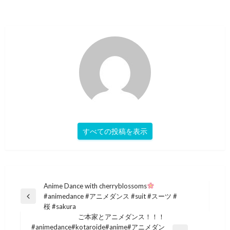
すべての投稿を表示
投
Anime Dance with cherryblossoms
#animedance #アニメダンス #suit #スーツ #
稿
前
桜 #sakura
の
ナ
ご本家とアニメダンス！！！
投
#animedance#kotaroide#anime#アニメダン