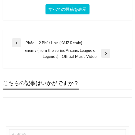
すべての投稿を表示
投
Pháo – 2 Phút Hơn (KAIZ Remix)
前
稿
Enemy (from the series Arcane: League of
の
次
Legends) | Official Music Video
投
ナ
の
稿
ビ
投
ポップ
ポップ
稿
ゲ
薩摩ホグワーツのテーマ【チェスト】【ホグワ
Sim Gretina – Whistle Song (Instrumental)
こちらの記事はいかがですか？
エレクトロニカ
ー
ーツ・レガシー】
R&B
2024年1月4日
Caty Summer
シ
2023年12月6日
Fight For This Love
ョ
2023年5月14日
2023年2月10日
ン