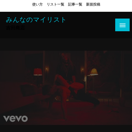
コ
使い方
リスト一覧
記事一覧
新規投稿
ン
テ
みんなのマイリスト
ン
吉田商店
ツ
へ
ス
キ
ッ
プ