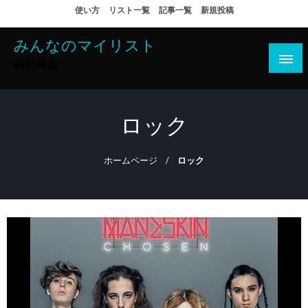
コ
使い方
リスト一覧
記事一覧
新規投稿
ン
テ
みんなのマイリスト
ン
吉田商店
ツ
へ
ス
ロック
キ
ッ
ホームページ
ロック
プ