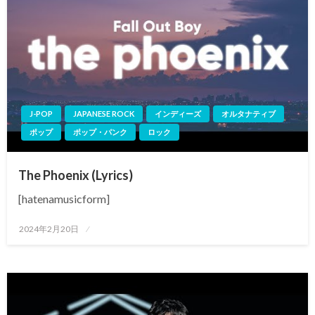
J-POP
JAPANESE ROCK
インディーズ
オルタナティブ
ポップ
ポップ・パンク
ロック
The Phoenix (Lyrics)
[hatenamusicform]
投
2024年2月20日
稿
日: