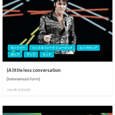
カントリー
ヒット＆フォーク ミュージック
ヒップホップ
ポップ
ラップ
ロック
(A little less conversation
[hatenamusicform]
投
2022年12月24日
稿
日: