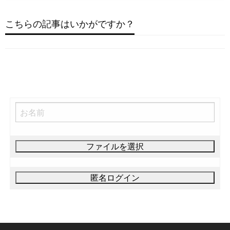
カントリー
稿
ゲ
AFROPOP
(A little less conversation
こちらの記事はいかがですか？
J-POP
ー
Beggin' (CD Audio)
オルタナティブ
2022年12月24日
The Phoenix (Lyrics)
シ
2024年6月25日
Here, There and Everywhere
ョ
2024年2月20日
2022年12月8日
ン