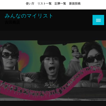
コ
使い方
リスト一覧
記事一覧
新規投稿
ン
テ
みんなのマイリスト
ン
吉田商店
ツ
へ
ス
キ
ッ
プ