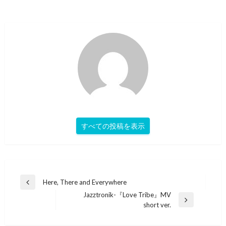
すべての投稿を表示
投
Here, There and Everywhere
前
稿
Jazztronik-『Love Tribe』MV
の
次
short ver.
投
ナ
の
稿
ビ
投