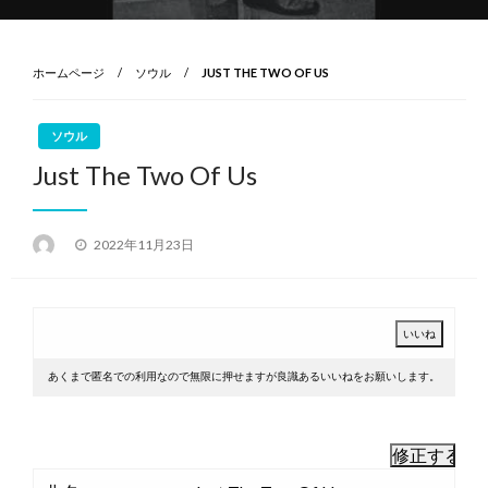
ホームページ
ソウル
JUST THE TWO OF US
ソウル
Just The Two Of Us
投
2022年11月23日
稿
日:
あくまで匿名での利用なので無限に押せますが良識あるいいねをお願いします。