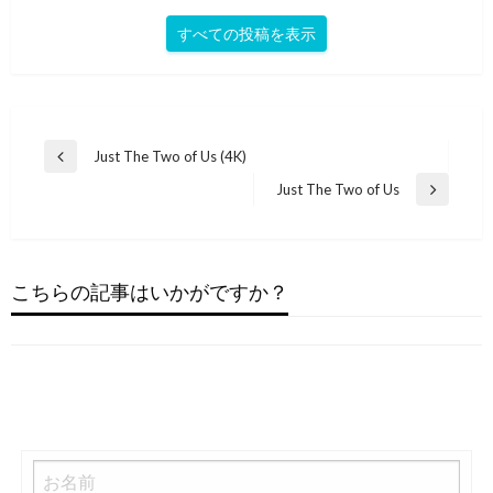
すべての投稿を表示
投
Just The Two of Us (4K)
前
稿
の
Just The Two of Us
次
投
ナ
の
稿
ビ
投
ソウル
稿
ソウル
ゲ
just the two of us
こちらの記事はいかがですか？
ソウル
Just the two of us
ー
ソウル
2022年11月23日
Just The Two Of Us
シ
2022年11月23日
Just The Two Of Us
2022年11月23日
ョ
2022年11月23日
ン