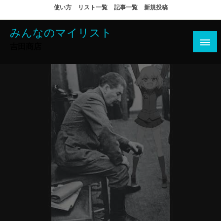
コ
使い方
リスト一覧
記事一覧
新規投稿
ン
テ
みんなのマイリスト
ン
吉田商店
ツ
へ
ス
キ
ッ
プ