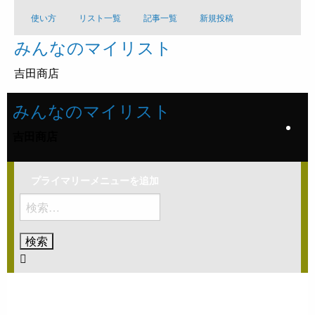
コ
使い方
リスト一覧
記事一覧
新規投稿
ン
みんなのマイリスト
テ
ン
吉田商店
ツ
へ
みんなのマイリスト
ス
キ
吉田商店
ッ
プ
プライマリーメニューを追加
検
索:
ホームページ
ヒップホップ
KÄÄRIJÄ – CHA CHA CHA (OFFICIAL MUSIC VIDEO)