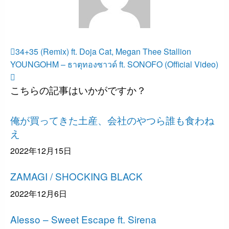
すべての投稿を表示
投
前
34+35 (Remix) ft. Doja Cat, Megan Thee Stallion
の
次
稿
YOUNGOHM – ธาตุทองซาวด์ ft. SONOFO (Official Video)
投
の
ナ
こちらの記事はいかがですか？
稿
投
ビ
稿
ゲ
R&B
俺が買ってきた土産、会社のやつら誰も食わね
ー
え
シ
ョ
2022年12月15日
ヒップホップ
ン
ZAMAGI / SHOCKING BLACK
2022年12月6日
エレクトロニック
Alesso – Sweet Escape ft. Sirena