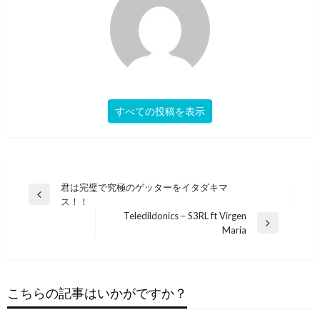
すべての投稿を表示
投
君は完璧で究極のゲッターをイタダキマ
前
ス！！
稿
の
Teledildonics – S3RL ft Virgen
ナ
投
次
María
稿
の
ビ
投
エレクトロニック
ゲ
稿
J-POP
Mouly And Lucida – Chilled
ー
こちらの記事はいかがですか？
エレクトロ ポップ
DÉ DÉ MOUSE & ぷにぷに電機 / Midnight Dew
シ
エレクトロニック
2024年12月3日
Kirara Magic – Journey (feat. Ugu)