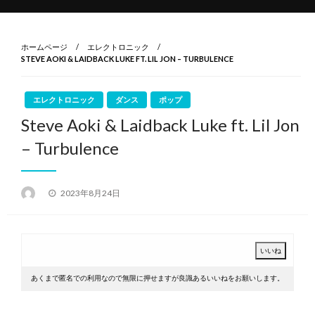
ホームページ
エレクトロニック
STEVE AOKI & LAIDBACK LUKE FT. LIL JON – TURBULENCE
エレクトロニック
ダンス
ポップ
Steve Aoki & Laidback Luke ft. Lil Jon
– Turbulence
投
2023年8月24日
稿
日:
あくまで匿名での利用なので無限に押せますが良識あるいいねをお願いします。