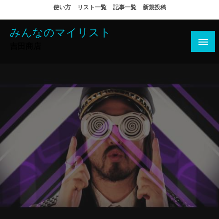
コ
使い方
リスト一覧
記事一覧
新規投稿
ン
テ
みんなのマイリスト
ン
吉田商店
ツ
へ
ス
キ
ッ
プ