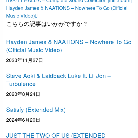
投
VA-11 HALL-A – Complete Sound Collection [full album]
の
次
稿
Hayden James & NAATIONS – Nowhere To Go (Official
投
の
Music Video)
ナ
こちらの記事はいかがですか？
稿
投
ビ
稿
ゲ
エレクトロニック
Hayden James & NAATIONS – Nowhere To Go
ー
(Official Music Video)
シ
ョ
2023年11月27日
エレクトロニック
ン
Steve Aoki & Laidback Luke ft. Lil Jon –
Turbulence
2023年8月24日
エレクトロニック
Satisfy (Extended Mix)
2024年6月20日
エレクトロニック
JUST THE TWO OF US (EXTENDED