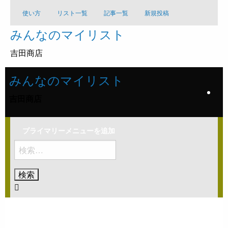
コ
使い方
リスト一覧
記事一覧
新規投稿
ン
みんなのマイリスト
テ
ン
吉田商店
ツ
へ
みんなのマイリスト
ス
キ
吉田商店
ッ
プ
プライマリーメニューを追加
検
索:
ホームページ
エレクトロニック
SUNSHINE DAY (EXTENDED MIX)
エレクトロニック
ダンス