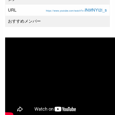
URL
IN9fNYi2i_s
https://www.youtube.com/watch?v=
おすすめメンバー