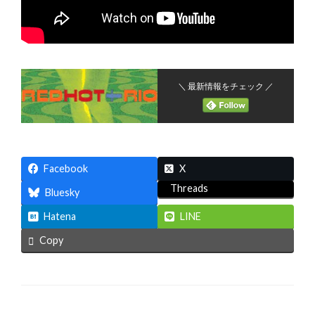
＼ 最新情報をチェック ／
Facebook
X
Threads
Bluesky
Hatena
LINE
Copy