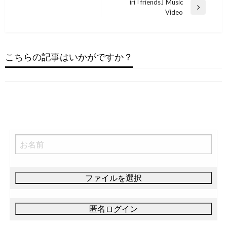
稿
iri ｢friends｣ Music
の
次
Video
投
ナ
の
稿
ビ
投
エレクトロニック
稿
ゲ
ソウル
Galantis – 1×1 (Official Lyric Video)
こちらの記事はいかがですか？
ソウル
ー
Just The Two Of Us
ポップ
2022年11月15日
Just The Two of Us (4K)
シ
2022年11月27日
Rockefeller Street
ョ
2022年11月23日
2022年12月19日
ン