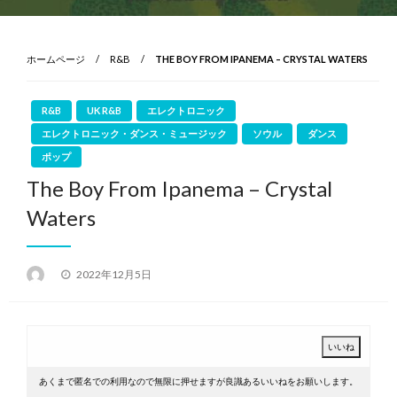
ホームページ
R&B
THE BOY FROM IPANEMA – CRYSTAL WATERS
R&B
UK R&B
エレクトロニック
エレクトロニック・ダンス・ミュージック
ソウル
ダンス
ポップ
The Boy From Ipanema – Crystal
Waters
投
2022年12月5日
稿
日:
あくまで匿名での利用なので無限に押せますが良識あるいいねをお願いします。