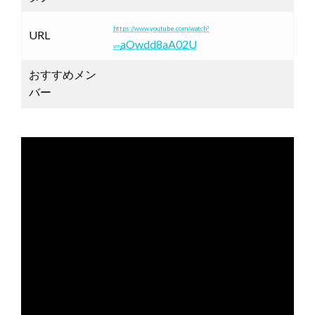
https://www.youtube.com/watch?
URL
aOwdd8aA02U
v=
おすすめメン
バー