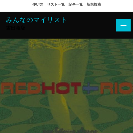
コ
使い方
リスト一覧
記事一覧
新規投稿
ン
テ
みんなのマイリスト
ン
吉田商店
ツ
へ
ス
キ
ッ
プ