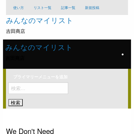
コ
使い方
リスト一覧
記事一覧
新規投稿
ン
みんなのマイリスト
テ
ン
吉田商店
ツ
へ
みんなのマイリスト
ス
キ
吉田商店
ッ
プ
プライマリーメニューを追加
検
索:
ホームページ
EDM
WE DON'T NEED
EDM
We Don't Need