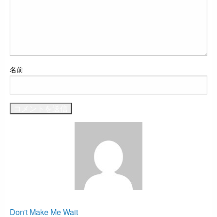
名前
すべての投稿を表示
投
前
Don't Make Me Wait