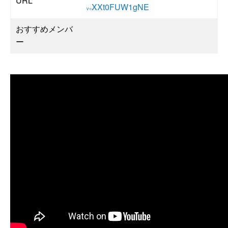
URL
XXt0FUW1gNE
v=
おすすめメンバ
ー