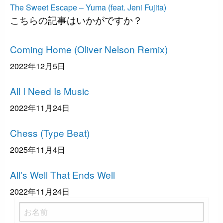
の
次
稿
The Sweet Escape – Yuma (feat. Jeni Fujita)
こちらの記事はいかがですか？
投
の
ナ
稿
投
ビ
EDM
稿
Coming Home (Oliver Nelson Remix)
ゲ
ー
2022年12月5日
シ
EDM
All I Need Is Music
ョ
ン
2022年11月24日
EDM
Chess (Type Beat)
2025年11月4日
EDM
All's Well That Ends Well
2022年11月24日