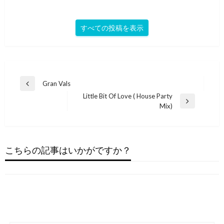
すべての投稿を表示
投
Gran Vals
前
稿
Little Bit Of Love ( House Party
の
次
Mix)
投
ナ
の
稿
ビ
投
ポップ
稿
ゲ
ポップ
Sim Gretina – Whistle Song (Instrumental)
こちらの記事はいかがですか？
ポップ
ー
Jain – Come (Official Video)
J-POP
2024年1月4日
今度私どこか連れて行って下さいよ
シ
2023年10月22日
MONDO GROSSO / ラビリンス
ョ
2023年4月6日
2022年11月27日
ン