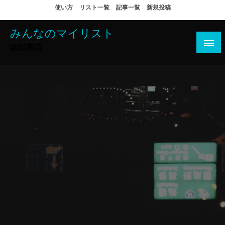
コ
使い方
リスト一覧
記事一覧
新規投稿
ン
テ
みんなのマイリスト
ン
吉田商店
ツ
へ
ス
キ
ッ
プ