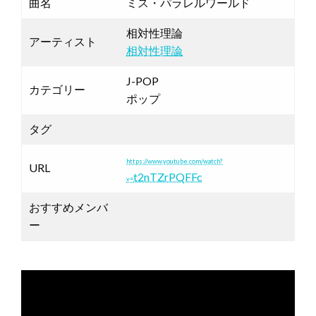
曲名
ミス・パラレルワールド
相対性理論
アーティスト
相対性理論
J-POP
カテゴリー
ポップ
タグ
https://www.youtube.com/watch?
URL
t2nTZrPQFFc
v=
おすすめメンバ
ー