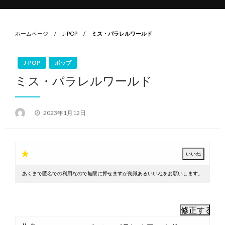
ホームページ
J-POP
ミス・パラレルワールド
J-POP
ポップ
ミス・パラレルワールド
投
2023年1月12日
稿
日:
★
あくまで匿名での利用なので無限に押せますが良識あるいいねをお願いします。