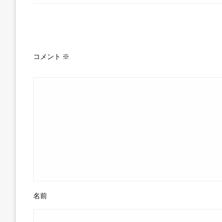
返信する
コメント
※
名前