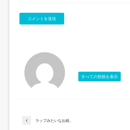
すべての投稿を表示
投
ラップみたいなお経。
前
の