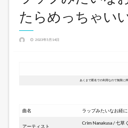
たらめっちゃい
投
2023年5月14日
稿
日:
あくまで匿名での利用なので無限に
曲名
ラップみたいなお経に
Crim Nanakusa / 七
アーティスト