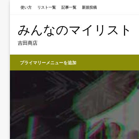
コ
使い方
リスト一覧
記事一覧
新規投稿
ン
テ
みんなのマイリスト
ン
ツ
へ
吉田商店
ス
キ
プライマリーメニューを追加
ッ
プ