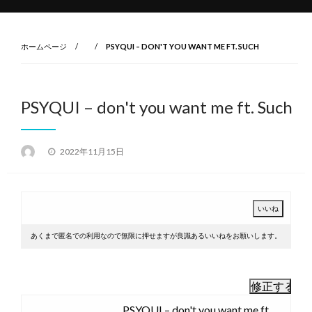
ホームページ
PSYQUI – DON'T YOU WANT ME FT. SUCH
PSYQUI – don't you want me ft. Such
投
2022年11月15日
稿
日:
あくまで匿名での利用なので無限に押せますが良識あるいいねをお願いします。
PSYQUI – don't you want me ft.