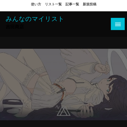
コ
使い方
リスト一覧
記事一覧
新規投稿
ン
テ
みんなのマイリスト
ン
吉田商店
ツ
へ
ス
キ
ッ
プ