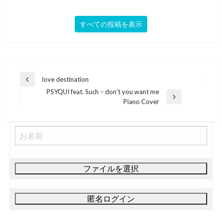
すべての投稿を表示
投
love destination
前
稿
PSYQUI feat. Such – don't you want me
の
次
Piano Cover
投
ナ
の
稿
ビ
投
稿
ゲ
ー
シ
ョ
ン