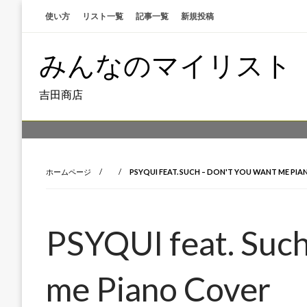
コ
使い方
リスト一覧
記事一覧
新規投稿
ン
テ
みんなのマイリスト
ン
ツ
へ
吉田商店
ス
キ
ッ
プ
ホームページ
PSYQUI FEAT. SUCH – DON'T YOU WANT ME PI
PSYQUI feat. Such
me Piano Cover