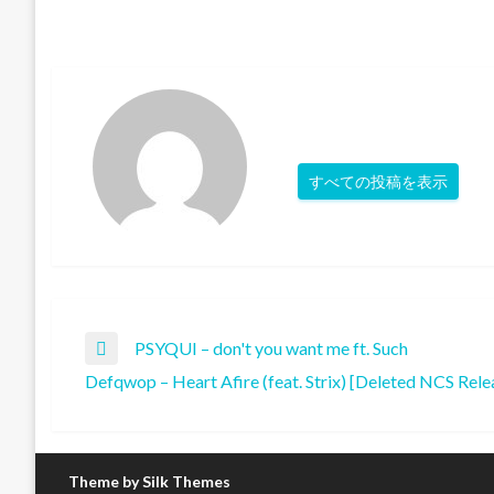
すべての投稿を表示
投
PSYQUI – don't you want me ft. Such
前
Defqwop – Heart Afire (feat. Strix) [Deleted NCS Rele
の
次
稿
投
の
稿
投
ナ
稿
Theme by Silk Themes