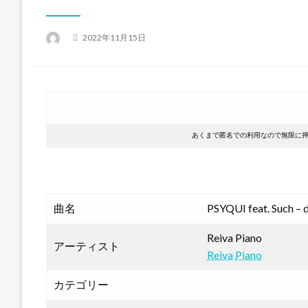
投
2022年11月15日
稿
日:
あくまで匿名での利用なので無限に
曲名
PSYQUI feat. Such – 
Reiva Piano
アーティスト
Reiva
Piano
カテゴリー