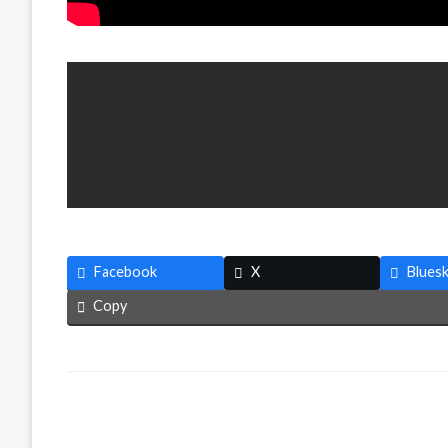
Facebook
X
Blues
Copy
返信する